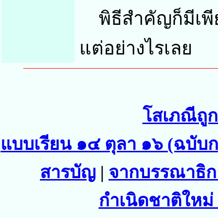
พิธีสำคัญก็มีเพีย
แต่อย่างไรเลย
โสเภณีถู
แบบเรียน ๑๔ ตุลา ๑๖ (ฉบับ
สารบัญ
|
จากบรรณาธิก
กำเนิดชาติใหม่