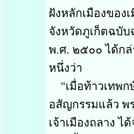
ฝังหลักเมืองของเ
จังหวัดภูเก็ตฉบั
พ.ศ. ๒๕๐๐ ได้กล่
หนึ่งว่า
"เมื่อท้าวเทพกษั
อสัญกรรมแล้ว พร
เจ้าเมืองถลาง ได้