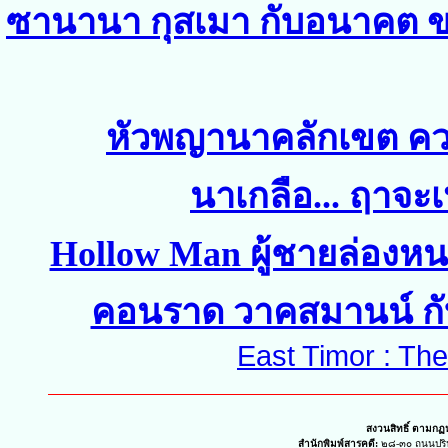
ซานานา กุสเมา กับอนาคต ข
หัวพญานาคลักเขต ค
นาเกลือ... ฤาจะ
Hollow Man ผู้ชายล่องหน
คอนราด วาคสมานน์ กั
East Timor : Th
สงวนสิทธิ์ ตามก
สำนักพิมพ์สารคดี
:
๒๘-๓๐ ถนนปร