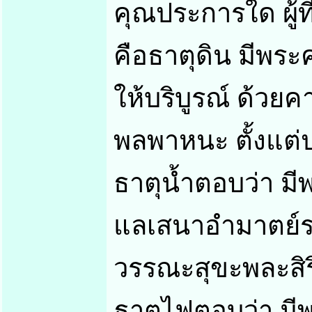
คุณประการใด ผู้ท
คือธาตุดิน มีพระ
ให้บริบูรณ์ ด้วย
พลพาหนะ ตั้งแต
ธาตุน้ำตอบว่า มี
แลเสนาอำมาตย์รา
วรรณะสุขะพละสิริ
ธาตุไฟตอบว่า มี