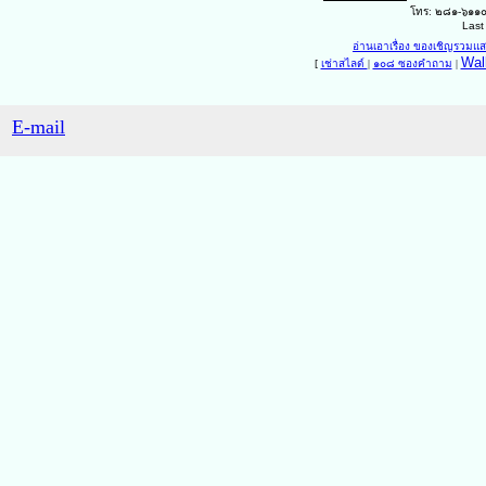
โทร: ๒๘๑-๖๑๑
Last
อ่านเอาเรื่อง ของเชิญรวม
Wal
[
เช่าสไลด์
|
๑๐๘ ซองคำถาม
|
E-mail