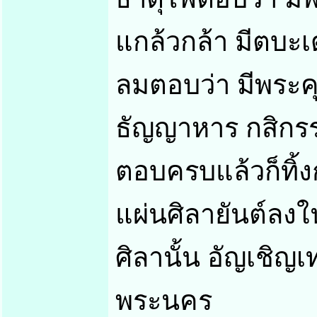
แกล้วกล้า มีตบะเด
ลมตอบว่า มีพระค
ธัญญาหาร กสิกรร
ตอบครบแล้วก็ทิ้ง
แผ่นศิลายันต์ลงใ
ศิลานั้น อัญเชิญ
พระนคร